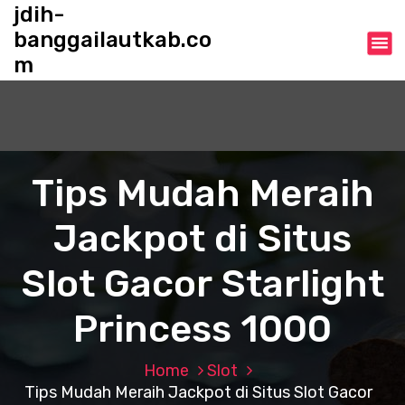
S
jdih-
k
banggailautkab.co
i
m
p
t
o
c
o
n
Tips Mudah Meraih
t
e
Jackpot di Situs
n
t
Slot Gacor Starlight
Princess 1000
Home
Slot
Tips Mudah Meraih Jackpot di Situs Slot Gacor