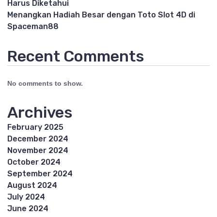
Harus Diketahui
Menangkan Hadiah Besar dengan Toto Slot 4D di
Spaceman88
Recent Comments
No comments to show.
Archives
February 2025
December 2024
November 2024
October 2024
September 2024
August 2024
July 2024
June 2024