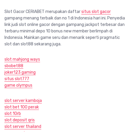
Slot Gacor CERIABET merupakan daftar
situs slot gacor
gampang menang terbaik dan no 1 di Indonesia hari ini. Penyedia
link judi slot online gacor dengan gampang jackpot terbesar dan
terbaru minimal depo 10 bonus new member berlimpah di
Indonesia. Mainkan game seru dan menarik seperti pragmatic
slot dan slot88 sekarang juga.
slot mahjong ways
sbobet88
joker123 gaming
situs slot777
game olympus
slot server kamboja
slot bet 100 perak
slot 10rb
slot deposit qris
slot server thailand