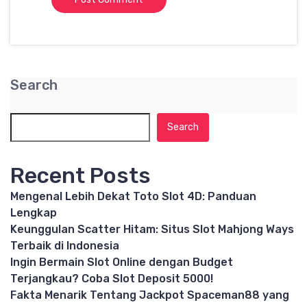
Search
Search
Recent Posts
Mengenal Lebih Dekat Toto Slot 4D: Panduan
Lengkap
Keunggulan Scatter Hitam: Situs Slot Mahjong Ways
Terbaik di Indonesia
Ingin Bermain Slot Online dengan Budget
Terjangkau? Coba Slot Deposit 5000!
Fakta Menarik Tentang Jackpot Spaceman88 yang