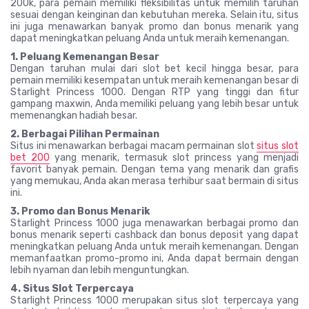
200k, para pemain memiliki fleksibilitas untuk memilih taruhan
sesuai dengan keinginan dan kebutuhan mereka. Selain itu, situs
ini juga menawarkan banyak promo dan bonus menarik yang
dapat meningkatkan peluang Anda untuk meraih kemenangan.
1. Peluang Kemenangan Besar
Dengan taruhan mulai dari slot bet kecil hingga besar, para
pemain memiliki kesempatan untuk meraih kemenangan besar di
Starlight Princess 1000. Dengan RTP yang tinggi dan fitur
gampang maxwin, Anda memiliki peluang yang lebih besar untuk
memenangkan hadiah besar.
2. Berbagai Pilihan Permainan
Situs ini menawarkan berbagai macam permainan slot
situs slot
bet 200
yang menarik, termasuk slot princess yang menjadi
favorit banyak pemain. Dengan tema yang menarik dan grafis
yang memukau, Anda akan merasa terhibur saat bermain di situs
ini.
3. Promo dan Bonus Menarik
Starlight Princess 1000 juga menawarkan berbagai promo dan
bonus menarik seperti cashback dan bonus deposit yang dapat
meningkatkan peluang Anda untuk meraih kemenangan. Dengan
memanfaatkan promo-promo ini, Anda dapat bermain dengan
lebih nyaman dan lebih menguntungkan.
4. Situs Slot Terpercaya
Starlight Princess 1000 merupakan situs slot terpercaya yang