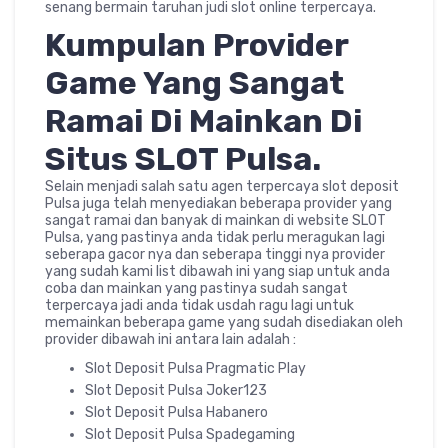
senang bermain taruhan judi slot online terpercaya.
Kumpulan Provider
Game Yang Sangat
Ramai Di Mainkan Di
Situs SLOT Pulsa.
Selain menjadi salah satu agen terpercaya slot deposit
Pulsa juga telah menyediakan beberapa provider yang
sangat ramai dan banyak di mainkan di website SLOT
Pulsa, yang pastinya anda tidak perlu meragukan lagi
seberapa gacor nya dan seberapa tinggi nya provider
yang sudah kami list dibawah ini yang siap untuk anda
coba dan mainkan yang pastinya sudah sangat
terpercaya jadi anda tidak usdah ragu lagi untuk
memainkan beberapa game yang sudah disediakan oleh
provider dibawah ini antara lain adalah :
Slot Deposit Pulsa Pragmatic Play
Slot Deposit Pulsa Joker123
Slot Deposit Pulsa Habanero
Slot Deposit Pulsa Spadegaming