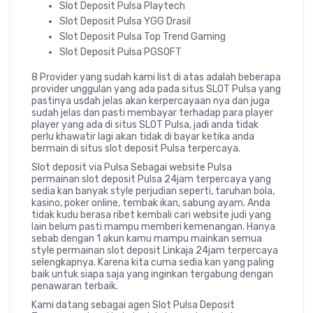
Slot Deposit Pulsa Playtech
Slot Deposit Pulsa YGG Drasil
Slot Deposit Pulsa Top Trend Gaming
Slot Deposit Pulsa PGSOFT
8 Provider yang sudah kami list di atas adalah beberapa
provider unggulan yang ada pada situs SLOT Pulsa yang
pastinya usdah jelas akan kerpercayaan nya dan juga
sudah jelas dan pasti membayar terhadap para player
player yang ada di situs SLOT Pulsa, jadi anda tidak
perlu khawatir lagi akan tidak di bayar ketika anda
bermain di situs slot deposit Pulsa terpercaya.
Slot deposit via Pulsa Sebagai website Pulsa
permainan slot deposit Pulsa 24jam terpercaya yang
sedia kan banyak style perjudian seperti, taruhan bola,
kasino, poker online, tembak ikan, sabung ayam. Anda
tidak kudu berasa ribet kembali cari website judi yang
lain belum pasti mampu memberi kemenangan. Hanya
sebab dengan 1 akun kamu mampu mainkan semua
style permainan slot deposit Linkaja 24jam terpercaya
selengkapnya. Karena kita cuma sedia kan yang paling
baik untuk siapa saja yang inginkan tergabung dengan
penawaran terbaik.
Kami datang sebagai agen Slot Pulsa Deposit