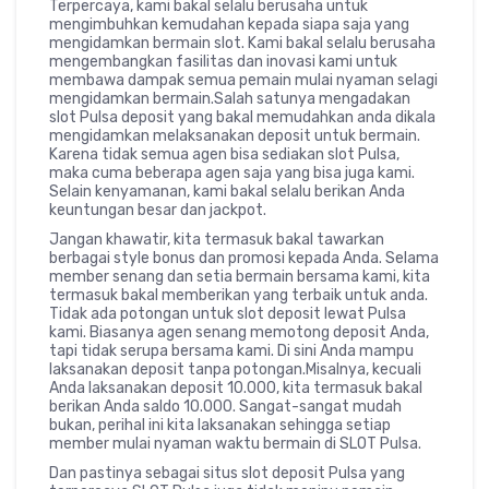
Terpercaya, kami bakal selalu berusaha untuk
mengimbuhkan kemudahan kepada siapa saja yang
mengidamkan bermain slot. Kami bakal selalu berusaha
mengembangkan fasilitas dan inovasi kami untuk
membawa dampak semua pemain mulai nyaman selagi
mengidamkan bermain.Salah satunya mengadakan
slot Pulsa deposit yang bakal memudahkan anda dikala
mengidamkan melaksanakan deposit untuk bermain.
Karena tidak semua agen bisa sediakan slot Pulsa,
maka cuma beberapa agen saja yang bisa juga kami.
Selain kenyamanan, kami bakal selalu berikan Anda
keuntungan besar dan jackpot.
Jangan khawatir, kita termasuk bakal tawarkan
berbagai style bonus dan promosi kepada Anda. Selama
member senang dan setia bermain bersama kami, kita
termasuk bakal memberikan yang terbaik untuk anda.
Tidak ada potongan untuk slot deposit lewat Pulsa
kami. Biasanya agen senang memotong deposit Anda,
tapi tidak serupa bersama kami. Di sini Anda mampu
laksanakan deposit tanpa potongan.Misalnya, kecuali
Anda laksanakan deposit 10.000, kita termasuk bakal
berikan Anda saldo 10.000. Sangat-sangat mudah
bukan, perihal ini kita laksanakan sehingga setiap
member mulai nyaman waktu bermain di SLOT Pulsa.
Dan pastinya sebagai situs slot deposit Pulsa yang