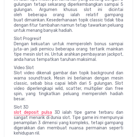
gulungan tetapi sekarang diperkembangkan sampai 5
gulungan. Argumen khusus slot ini dicintai
oleh beberapa orang ialah relatif gampang
buat dimainkan. Kesederhanaan topik classic tidak tiba
dengan fitur tambahan namun tetap tawarkan peluang
untuk menang banyak hadiah.
Slot Progresif
Dengan kekuatan untuk memperoleh bonus sampai
juta-an jadi pemicu beberapa orang tertarik mainkan
tipe mesin slot ini. Untuk arahkan pembayaran jackpot,
anda harus tempatkan taruhan maksimal.
Video Slot
Slot video dikenali gambar dan topik background dan
warna soundtrack. Mesin ini berlainan dengan mesin
classic, sebab bisa capai lebih dari 5 gulungan. Slot
video diperlengkapi wild, scatter, multiplier dan free
spin, yang tingkatkan peluang memperoleh hadiah
besar.
Slot 3D
slot deposit pulsa
3D ialah tipe game terbaru dan
sangat menarik di dunia slot. Tipe game ini mempunyai
penampilan 3 dimensi yang kompleks, tetapi gampang
digerakkan dan membuat nuansa permainan seperti
kehidupan riil.