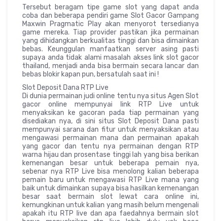
Tersebut beragam tipe game slot yang dapat anda
coba dan beberapa pendiri game Slot Gacor Gampang
Maxwin Pragmatic Play akan menyorot tersedianya
game mereka. Tiap provider pastikan jika permainan
yang dihidangkan berkualitas tinggi dan bisa dimainkan
bebas. Keunggulan manfaatkan server asing pasti
supaya anda tidak alami masalah akses link slot gacor
thailand, menjadi anda bisa bermain secara lancar dan
bebas blokir kapan pun, bersatulah saat ini !
Slot Deposit Dana RTP Live
Di dunia permainan judi online tentu nya situs Agen Slot
gacor online mempunyai link RTP Live untuk
menyaksikan ke gacoran pada tiap permainan yang
disediakan nya, di sini situs Slot Deposit Dana pasti
mempunyai sarana dan fitur untuk menyaksikan atau
mengawasi permainan mana dan permainan apakah
yang gacor dan tentu nya permainan dengan RTP
warna hijau dan prosentase tinggi lah yang bisa berikan
kemenangan besar untuk beberapa pemain nya,
sebenar nya RTP Live bisa menolong kalian beberapa
pemain baru untuk mengawasi RTP Live mana yang
baik untuk dimainkan supaya bisa hasilkan kemenangan
besar saat bermain slot lewat cara online ini,
kemungkinan untuk kalian yang masih belum mengenali
apakah itu RTP live dan apa faedahnya bermain slot