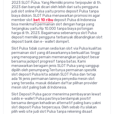
2023 SLOT Pulsa. Yang Memiliki promo terpopuler di th.
2023 dan banyak dicari oleh lebih dari satu pengguna
judi slot online Pulsa yaitu promo deposit Pulsa tanpa
biaya diskon. SLOT Pulsa menawarkan promosi ini agar
member slot
bet 10 ribu
deposit Pulsa di Indonesia
bisa menikmati permainan slot dengan harga yang
terjangkau yaitu Rp 10.000 tanpa biaya potongan
harga di th. 2023. Bagaimana sebenarnya slot Pulsa
deposit memiliki pengguna terbanyak dibandingkan slot
deposit bank dan e- wallet dompet.
Slot Pulsa tidak cuman sedia kan slot via Pulsa kualitas
permainan slot yang ditawarkannya berkualitas tinggi
yang menopang pemain memenangkan jackpot besar
bersama jackpot progresif tanpa batas. Kami
menawarkan beragam jenis SLOT Pulsa yang sanggup
dipilih oleh penumpang.Tentunya permainan spesifik
slot deposit Pulsa kita adalah SLOT Pulsa dan tetap
ada 16 jenis permainan lainnya penyedia mesin slot
yang tersedia. masuk didalam daftar pilihan provider
mesin slot paling baik di Indonesia.
Slot Deposit Pulsa gacor menerima pembayaran lewat
saldo e-wallet Pulsa pastinya berdampak positif
bersama dengan kehadiran alternatif paling baru yakni
slot deposit Pulsa terpercaya. Oleh sebab itu silakan
pilih web site judi slot Pulsa tanpa rekening disaat