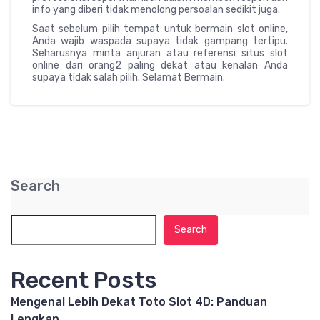
info yang diberi tidak menolong persoalan sedikit juga.
Saat sebelum pilih tempat untuk bermain slot online,
Anda wajib waspada supaya tidak gampang tertipu.
Seharusnya minta anjuran atau referensi situs slot
online dari orang2 paling dekat atau kenalan Anda
supaya tidak salah pilih. Selamat Bermain.
Search
Search
Recent Posts
Mengenal Lebih Dekat Toto Slot 4D: Panduan
Lengkap