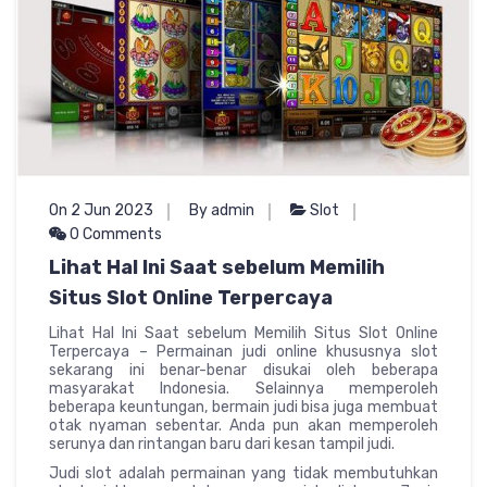
On 2 Jun 2023
By admin
Slot
0 Comments
Lihat Hal Ini Saat sebelum Memilih
Situs Slot Online Terpercaya
Lihat Hal Ini Saat sebelum Memilih Situs Slot Online
Terpercaya – Permainan judi online khususnya slot
sekarang ini benar-benar disukai oleh beberapa
masyarakat Indonesia. Selainnya memperoleh
beberapa keuntungan, bermain judi bisa juga membuat
otak nyaman sebentar. Anda pun akan memperoleh
serunya dan rintangan baru dari kesan tampil judi.
Judi slot adalah permainan yang tidak membutuhkan