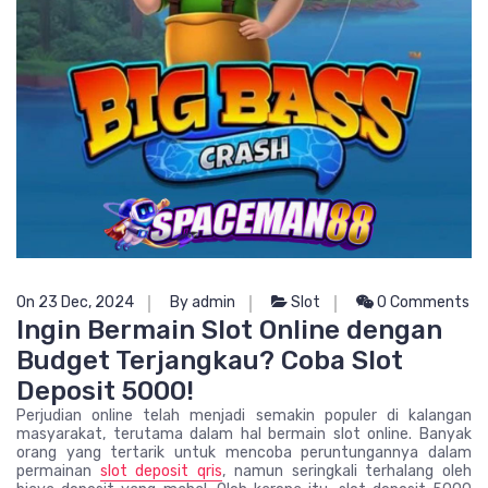
On 23 Dec, 2024
By admin
Slot
0 Comments
Ingin Bermain Slot Online dengan
Budget Terjangkau? Coba Slot
Deposit 5000!
Perjudian online telah menjadi semakin populer di kalangan
masyarakat, terutama dalam hal bermain slot online. Banyak
orang yang tertarik untuk mencoba peruntungannya dalam
permainan
slot deposit qris
, namun seringkali terhalang oleh