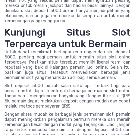
mesin slot yang sesuai, pemain dapat meningkatkan peluang
mereka untuk meraih jackpot dan hadiah besar lainnya. Dengan
demikian, slot deposit 5000 bukan hanya menjadi pilihan yang
ekonomis, namun juga memberikan kesempatan untuk meraih
kemenangan yang menggiurkan.
Kunjungi Situs Slot
Terpercaya untuk Bermain
Untuk dapat menikmati berbagai keuntungan dari slot deposit
5000, penting bagi pemain untuk memilih situs slot online
terpercaya. Pastikan situs tersebut memiliki lisensi resmi dan
reputasi yang baik di kalangan pemain judi online. Selain itu,
pastikan juga situs tersebut menyediakan berbagai jenis
permainan slot yang menarik dan adil bagi semua pemain.
Slot deposit 5000 adalah salah satu opsi terbaik bagi para
pemain untuk dapat menikmati berbagai permainan slot online
tanpa harus mengeluarkan banyak uang. Dengan fitur slot QRIS
5k, pemain dapat melakukan deposit dengan mudah dan cepat
melalui metode pembayaran QRIS.
Dengan akses mudah ke berbagai jenis permainan slot, pemain
dapat meningkatkan pengalaman bermain mereka dan meraih
kemenangan besar dengan modal yang terjangkau. Jadi, jangan
ragu untuk mencoba bermain slot dengan deposit 5000 dan
rasakan sensasi bermain slot online dengan cara yang lebih