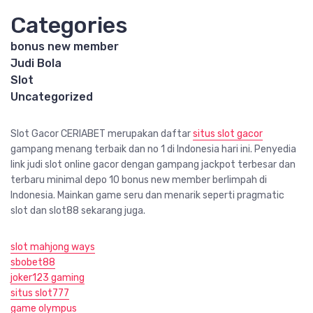
Categories
bonus new member
Judi Bola
Slot
Uncategorized
Slot Gacor CERIABET merupakan daftar
situs slot gacor
gampang menang terbaik dan no 1 di Indonesia hari ini. Penyedia
link judi slot online gacor dengan gampang jackpot terbesar dan
terbaru minimal depo 10 bonus new member berlimpah di
Indonesia. Mainkan game seru dan menarik seperti pragmatic
slot dan slot88 sekarang juga.
slot mahjong ways
sbobet88
joker123 gaming
situs slot777
game olympus