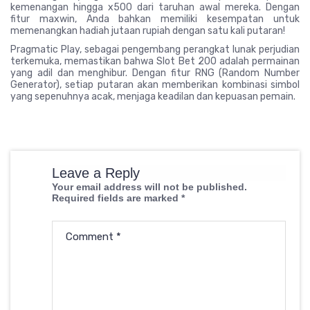
kemenangan hingga x500 dari taruhan awal mereka. Dengan
fitur maxwin, Anda bahkan memiliki kesempatan untuk
memenangkan hadiah jutaan rupiah dengan satu kali putaran!
Pragmatic Play, sebagai pengembang perangkat lunak perjudian
terkemuka, memastikan bahwa Slot Bet 200 adalah permainan
yang adil dan menghibur. Dengan fitur RNG (Random Number
Generator), setiap putaran akan memberikan kombinasi simbol
yang sepenuhnya acak, menjaga keadilan dan kepuasan pemain.
Leave a Reply
Your email address will not be published.
Required fields are marked
*
Comment
*