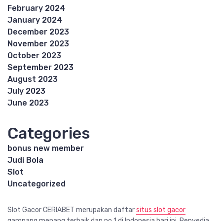
February 2024
January 2024
December 2023
November 2023
October 2023
September 2023
August 2023
July 2023
June 2023
Categories
bonus new member
Judi Bola
Slot
Uncategorized
Slot Gacor CERIABET merupakan daftar
situs slot gacor
gampang menang terbaik dan no 1 di Indonesia hari ini. Penyedia