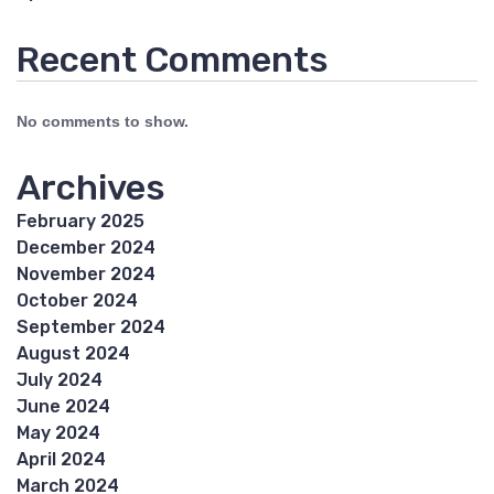
Recent Comments
No comments to show.
Archives
February 2025
December 2024
November 2024
October 2024
September 2024
August 2024
July 2024
June 2024
May 2024
April 2024
March 2024