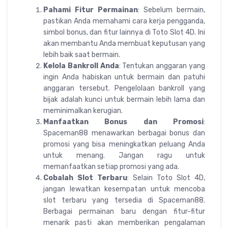
Pahami Fitur Permainan
: Sebelum bermain,
pastikan Anda memahami cara kerja pengganda,
simbol bonus, dan fitur lainnya di Toto Slot 4D. Ini
akan membantu Anda membuat keputusan yang
lebih baik saat bermain.
Kelola Bankroll Anda
: Tentukan anggaran yang
ingin Anda habiskan untuk bermain dan patuhi
anggaran tersebut. Pengelolaan bankroll yang
bijak adalah kunci untuk bermain lebih lama dan
meminimalkan kerugian.
Manfaatkan Bonus dan Promosi
:
Spaceman88 menawarkan berbagai bonus dan
promosi yang bisa meningkatkan peluang Anda
untuk menang. Jangan ragu untuk
memanfaatkan setiap promosi yang ada.
Cobalah Slot Terbaru
: Selain Toto Slot 4D,
jangan lewatkan kesempatan untuk mencoba
slot terbaru yang tersedia di Spaceman88.
Berbagai permainan baru dengan fitur-fitur
menarik pasti akan memberikan pengalaman