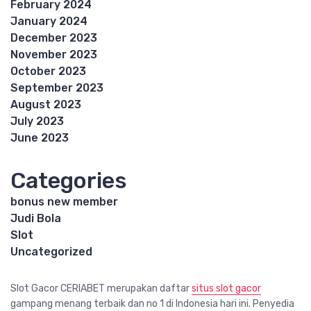
February 2024
January 2024
December 2023
November 2023
October 2023
September 2023
August 2023
July 2023
June 2023
Categories
bonus new member
Judi Bola
Slot
Uncategorized
Slot Gacor CERIABET merupakan daftar
situs slot gacor
gampang menang terbaik dan no 1 di Indonesia hari ini. Penyedia