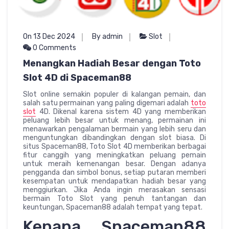
On 13 Dec 2024
By admin
Slot
0 Comments
Menangkan Hadiah Besar dengan Toto
Slot 4D di Spaceman88
Slot online semakin populer di kalangan pemain, dan
salah satu permainan yang paling digemari adalah
toto
slot
4D. Dikenal karena sistem 4D yang memberikan
peluang lebih besar untuk menang, permainan ini
menawarkan pengalaman bermain yang lebih seru dan
menguntungkan dibandingkan dengan slot biasa. Di
situs Spaceman88, Toto Slot 4D memberikan berbagai
fitur canggih yang meningkatkan peluang pemain
untuk meraih kemenangan besar. Dengan adanya
pengganda dan simbol bonus, setiap putaran memberi
kesempatan untuk mendapatkan hadiah besar yang
menggiurkan. Jika Anda ingin merasakan sensasi
bermain Toto Slot yang penuh tantangan dan
keuntungan, Spaceman88 adalah tempat yang tepat.
Kenapa Spaceman88