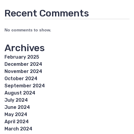
Recent Comments
No comments to show.
Archives
February 2025
December 2024
November 2024
October 2024
September 2024
August 2024
July 2024
June 2024
May 2024
April 2024
March 2024