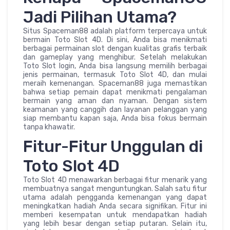
Jadi Pilihan Utama?
Situs Spaceman88 adalah platform terpercaya untuk
bermain Toto Slot 4D. Di sini, Anda bisa menikmati
berbagai permainan slot dengan kualitas grafis terbaik
dan gameplay yang menghibur. Setelah melakukan
Toto Slot login, Anda bisa langsung memilih berbagai
jenis permainan, termasuk Toto Slot 4D, dan mulai
meraih kemenangan. Spaceman88 juga memastikan
bahwa setiap pemain dapat menikmati pengalaman
bermain yang aman dan nyaman. Dengan sistem
keamanan yang canggih dan layanan pelanggan yang
siap membantu kapan saja, Anda bisa fokus bermain
tanpa khawatir.
Fitur-Fitur Unggulan di
Toto Slot 4D
Toto Slot 4D menawarkan berbagai fitur menarik yang
membuatnya sangat menguntungkan. Salah satu fitur
utama adalah pengganda kemenangan yang dapat
meningkatkan hadiah Anda secara signifikan. Fitur ini
memberi kesempatan untuk mendapatkan hadiah
yang lebih besar dengan setiap putaran. Selain itu,