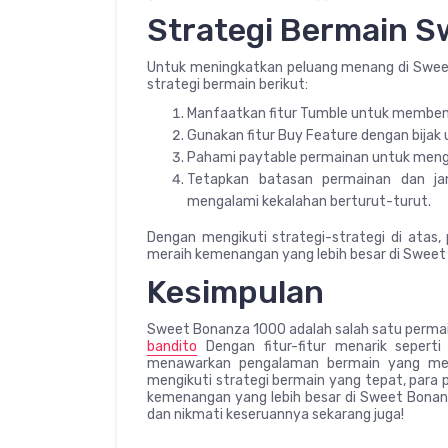
Strategi Bermain 
Untuk meningkatkan peluang menang di Swee
strategi bermain berikut:
Manfaatkan fitur Tumble untuk membent
Gunakan fitur Buy Feature dengan bijak 
Pahami paytable permainan untuk menget
Tetapkan batasan permainan dan ja
mengalami kekalahan berturut-turut.
Dengan mengikuti strategi-strategi di ata
meraih kemenangan yang lebih besar di Sweet
Kesimpulan
Sweet Bonanza 1000 adalah salah satu permain
bandito
Dengan fitur-fitur menarik seperti
menawarkan pengalaman bermain yang men
mengikuti strategi bermain yang tepat, par
kemenangan yang lebih besar di Sweet Bonanz
dan nikmati keseruannya sekarang juga!