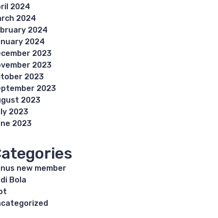
ril 2024
rch 2024
bruary 2024
nuary 2024
ecember 2023
ovember 2023
tober 2023
eptember 2023
gust 2023
ly 2023
ne 2023
ategories
onus new member
di Bola
ot
categorized