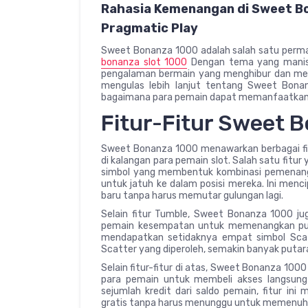
Rahasia Kemenangan di Sweet Bo
Pragmatic Play
Sweet Bonanza 1000 adalah salah satu permain
bonanza slot 1000
Dengan tema yang manis 
pengalaman bermain yang menghibur dan menga
mengulas lebih lanjut tentang Sweet Bonan
bagaimana para pemain dapat memanfaatkan
Fitur-Fitur Sweet 
Sweet Bonanza 1000 menawarkan berbagai fit
di kalangan para pemain slot. Salah satu fitur
simbol yang membentuk kombinasi pemenang
untuk jatuh ke dalam posisi mereka. Ini me
baru tanpa harus memutar gulungan lagi.
Selain fitur Tumble, Sweet Bonanza 1000 j
pemain kesempatan untuk memenangkan putar
mendapatkan setidaknya empat simbol Scat
Scatter yang diperoleh, semakin banyak putara
Selain fitur-fitur di atas, Sweet Bonanza 10
para pemain untuk membeli akses langsung 
sejumlah kredit dari saldo pemain, fitur i
gratis tanpa harus menunggu untuk memenuhi