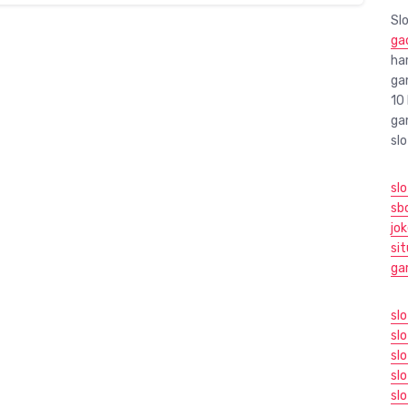
Sl
ga
har
ga
10
ga
sl
sl
sb
jo
si
ga
sl
sl
slo
slo
slo