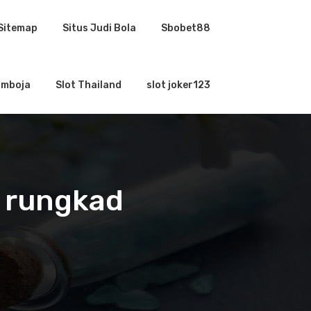
Sitemap
Situs Judi Bola
Sbobet88
amboja
Slot Thailand
slot joker123
i rungkad