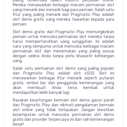
paling terkemuka dalam industri perjudian online.
Mereka menawarkan berbagai macam permainan slot
yang menarik dan menarik bagi para pemain. Salah satu
fitur yang paling menarik dari Pragmatic Play adalah
slot demo gratis yang mereka tawarkan kepada para
pemain.
Slot demo gratis dari Pragmatic Play memungkinkan
pemain untuk mencoba permainan slot mereka tanpa
harus mempertaruhkan uang sungguhan. Ini adalah
cara yang sempurna untuk mencoba berbagai macam
permainan slot dan menemukan yang paling sesuai
dengan selera Anda tanpa perlu khawatir kehilangan
uang.
Salah satu permainan slot demo yang paling populer
dari Pragmatic Play adalah slot x500. Slot ini
menawarkan berbagai fitur menarik seperti putaran
gratis, simbol liar, dan pengganda kemenangan yang
akan membuat Anda terus kembali untuk
mendapatkan lebih banyak lagi.
Rasakan keuntungan bermain slot demo gacor parah
dari Pragmatic Play dan nikmati pengalaman bermain
slot online yang tidak terlupakan. Jangan lewatkan
kesempatan untuk mencoba permainan slot demo
gratis dari provider terpercaya ini dan raih kemenangan
besar!