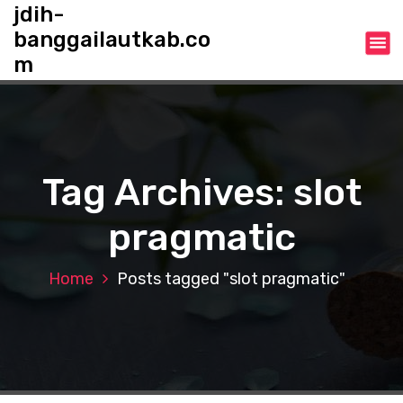
S
jdih-
k
banggailautkab.co
i
m
p
t
o
c
o
n
Tag Archives: slot
t
e
pragmatic
n
t
Home
Posts tagged "slot pragmatic"