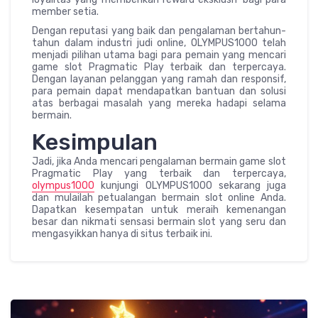
member setia.
Dengan reputasi yang baik dan pengalaman bertahun-
tahun dalam industri judi online, OLYMPUS1000 telah
menjadi pilihan utama bagi para pemain yang mencari
game slot Pragmatic Play terbaik dan terpercaya.
Dengan layanan pelanggan yang ramah dan responsif,
para pemain dapat mendapatkan bantuan dan solusi
atas berbagai masalah yang mereka hadapi selama
bermain.
Kesimpulan
Jadi, jika Anda mencari pengalaman bermain game slot
Pragmatic Play yang terbaik dan terpercaya,
olympus1000
kunjungi OLYMPUS1000 sekarang juga
dan mulailah petualangan bermain slot online Anda.
Dapatkan kesempatan untuk meraih kemenangan
besar dan nikmati sensasi bermain slot yang seru dan
mengasyikkan hanya di situs terbaik ini.