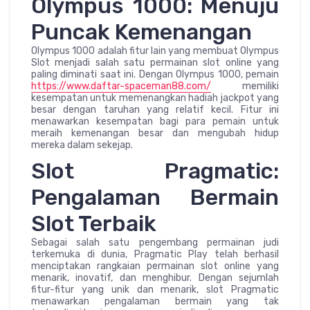
Olympus 1000: Menuju
Puncak Kemenangan
Olympus 1000 adalah fitur lain yang membuat Olympus
Slot menjadi salah satu permainan slot online yang
paling diminati saat ini. Dengan Olympus 1000, pemain
https://www.daftar-spaceman88.com/
memiliki
kesempatan untuk memenangkan hadiah jackpot yang
besar dengan taruhan yang relatif kecil. Fitur ini
menawarkan kesempatan bagi para pemain untuk
meraih kemenangan besar dan mengubah hidup
mereka dalam sekejap.
Slot Pragmatic:
Pengalaman Bermain
Slot Terbaik
Sebagai salah satu pengembang permainan judi
terkemuka di dunia, Pragmatic Play telah berhasil
menciptakan rangkaian permainan slot online yang
menarik, inovatif, dan menghibur. Dengan sejumlah
fitur-fitur yang unik dan menarik, slot Pragmatic
menawarkan pengalaman bermain yang tak