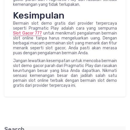
kemenangan yang tidak terlupakan.
Kesimpulan
Bermain slot demo gratis dari provider terpercaya
seperti Pragmatic Play adalah cara yang sempurna
Slot Gacor 777
untuk menikmati pengalaman bermain
slot online tanpa harus mengeluarkan uang. Dengan
berbagai macam permainan slot yang menarik dan fitur
menarik seperti slot gacor, Anda pasti akan merasa
puas dengan pengalaman bermain Anda.
Jangan lewatkan kesempatan untuk mencoba bermain
slot demo gacor parah dari Pragmatic Play dan rasakan
keuntungan besar yang bisa Anda dapatkan. Nikmati
sensasi kemenangan besar dan jadilah salah satu
pemain slot online terbaik dengan bermain slot demo
gratis dari provider terpercaya ini.
Search