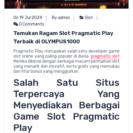
On 19 Jul 2024
By admin
Slot
0 Comments
Temukan Ragam Slot Pragmatic Play
Terbaik di OLYMPUS1000
Pragmatic Play merupakan salah satu developer game
slot online yang paling populer di dunia.
pragmatic slot
Mereka dikenal dengan berbagai macam permainan slot
yang menarik dan inovatif, serta grafis yang memukau
dan fitur bonus yang menggiurkan.
Salah Satu Situs
Terpercaya Yang
Menyediakan Berbagai
Game Slot Pragmatic
Play