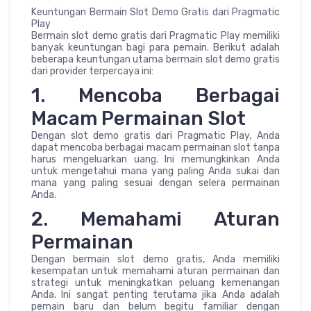
Keuntungan Bermain Slot Demo Gratis dari Pragmatic
Play
Bermain slot demo gratis dari Pragmatic Play memiliki
banyak keuntungan bagi para pemain. Berikut adalah
beberapa keuntungan utama bermain slot demo gratis
dari provider terpercaya ini:
1. Mencoba Berbagai
Macam Permainan Slot
Dengan slot demo gratis dari Pragmatic Play, Anda
dapat mencoba berbagai macam permainan slot tanpa
harus mengeluarkan uang. Ini memungkinkan Anda
untuk mengetahui mana yang paling Anda sukai dan
mana yang paling sesuai dengan selera permainan
Anda.
2. Memahami Aturan
Permainan
Dengan bermain slot demo gratis, Anda memiliki
kesempatan untuk memahami aturan permainan dan
strategi untuk meningkatkan peluang kemenangan
Anda. Ini sangat penting terutama jika Anda adalah
pemain baru dan belum begitu familiar dengan