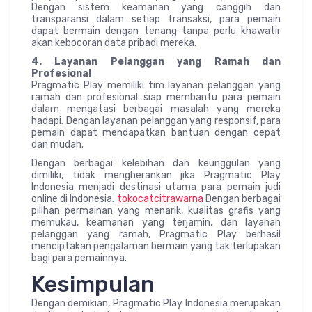
Dengan sistem keamanan yang canggih dan
transparansi dalam setiap transaksi, para pemain
dapat bermain dengan tenang tanpa perlu khawatir
akan kebocoran data pribadi mereka.
4. Layanan Pelanggan yang Ramah dan
Profesional
Pragmatic Play memiliki tim layanan pelanggan yang
ramah dan profesional siap membantu para pemain
dalam mengatasi berbagai masalah yang mereka
hadapi. Dengan layanan pelanggan yang responsif, para
pemain dapat mendapatkan bantuan dengan cepat
dan mudah.
Dengan berbagai kelebihan dan keunggulan yang
dimiliki, tidak mengherankan jika Pragmatic Play
Indonesia menjadi destinasi utama para pemain judi
online di Indonesia.
tokocatcitrawarna
Dengan berbagai
pilihan permainan yang menarik, kualitas grafis yang
memukau, keamanan yang terjamin, dan layanan
pelanggan yang ramah, Pragmatic Play berhasil
menciptakan pengalaman bermain yang tak terlupakan
bagi para pemainnya.
Kesimpulan
Dengan demikian, Pragmatic Play Indonesia merupakan