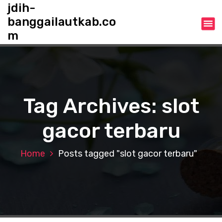
S
jdih-
k
banggailautkab.co
i
m
p
t
o
c
o
n
Tag Archives: slot
t
e
gacor terbaru
n
t
Home
Posts tagged "slot gacor terbaru"