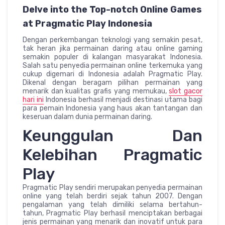
Delve into the Top-notch Online Games
at Pragmatic Play Indonesia
Dengan perkembangan teknologi yang semakin pesat,
tak heran jika permainan daring atau online gaming
semakin populer di kalangan masyarakat Indonesia.
Salah satu penyedia permainan online terkemuka yang
cukup digemari di Indonesia adalah Pragmatic Play.
Dikenal dengan beragam pilihan permainan yang
menarik dan kualitas grafis yang memukau,
slot gacor
hari ini
Indonesia berhasil menjadi destinasi utama bagi
para pemain Indonesia yang haus akan tantangan dan
keseruan dalam dunia permainan daring.
Keunggulan Dan
Kelebihan Pragmatic
Play
Pragmatic Play sendiri merupakan penyedia permainan
online yang telah berdiri sejak tahun 2007. Dengan
pengalaman yang telah dimiliki selama bertahun-
tahun, Pragmatic Play berhasil menciptakan berbagai
jenis permainan yang menarik dan inovatif untuk para