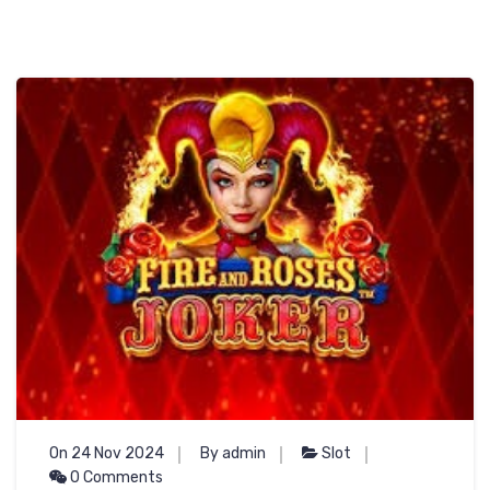
On 24 Nov 2024
By admin
Slot
0 Comments