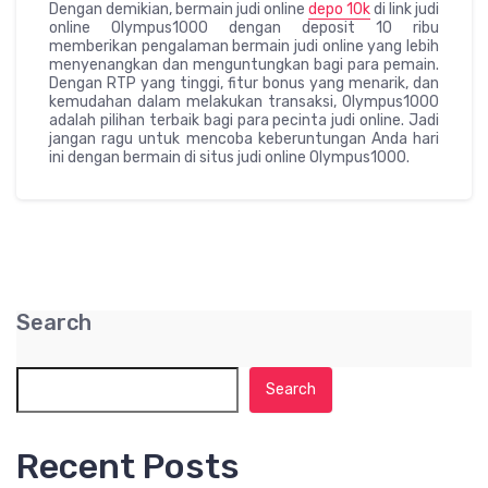
Dengan demikian, bermain judi online
depo 10k
di link judi
online Olympus1000 dengan deposit 10 ribu
memberikan pengalaman bermain judi online yang lebih
menyenangkan dan menguntungkan bagi para pemain.
Dengan RTP yang tinggi, fitur bonus yang menarik, dan
kemudahan dalam melakukan transaksi, Olympus1000
adalah pilihan terbaik bagi para pecinta judi online. Jadi
jangan ragu untuk mencoba keberuntungan Anda hari
ini dengan bermain di situs judi online Olympus1000.
Search
Search
Recent Posts