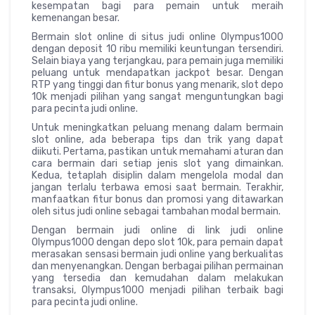
kesempatan bagi para pemain untuk meraih
kemenangan besar.
Bermain slot online di situs judi online Olympus1000
dengan deposit 10 ribu memiliki keuntungan tersendiri.
Selain biaya yang terjangkau, para pemain juga memiliki
peluang untuk mendapatkan jackpot besar. Dengan
RTP yang tinggi dan fitur bonus yang menarik, slot depo
10k menjadi pilihan yang sangat menguntungkan bagi
para pecinta judi online.
Untuk meningkatkan peluang menang dalam bermain
slot online, ada beberapa tips dan trik yang dapat
diikuti. Pertama, pastikan untuk memahami aturan dan
cara bermain dari setiap jenis slot yang dimainkan.
Kedua, tetaplah disiplin dalam mengelola modal dan
jangan terlalu terbawa emosi saat bermain. Terakhir,
manfaatkan fitur bonus dan promosi yang ditawarkan
oleh situs judi online sebagai tambahan modal bermain.
Dengan bermain judi online di link judi online
Olympus1000 dengan depo slot 10k, para pemain dapat
merasakan sensasi bermain judi online yang berkualitas
dan menyenangkan. Dengan berbagai pilihan permainan
yang tersedia dan kemudahan dalam melakukan
transaksi, Olympus1000 menjadi pilihan terbaik bagi
para pecinta judi online.