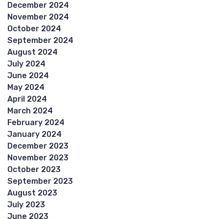
December 2024
November 2024
October 2024
September 2024
August 2024
July 2024
June 2024
May 2024
April 2024
March 2024
February 2024
January 2024
December 2023
November 2023
October 2023
September 2023
August 2023
July 2023
June 2023